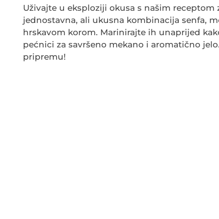
Uživajte u eksploziji okusa s našim receptom z
jednostavna, ali ukusna kombinacija senfa, med
hrskavom korom. Marinirajte ih unaprijed kako
pećnici za savršeno mekano i aromatično jel
pripremu!