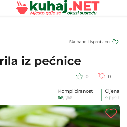
Skuhano i isprobano
rila iz pećnice
0
0
Kompliciranost
Cijena





