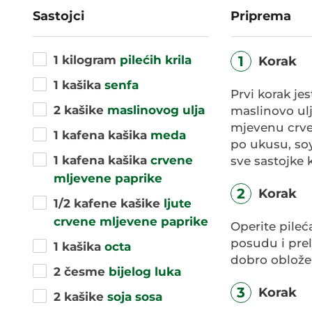
Sastojci
Priprema
1 kilogram
pilećih krila
1
Korak
1 kašika
senfa
Prvi korak je
2 kašike
maslinovog ulja
maslinovo ulj
mjevenu crven
1 kafena kašika
meda
po ukusu, soy
1 kafena kašika
crvene
sve sastojke 
mljevene paprike
2
Korak
1/2 kafene kašike
ljute
crvene mljevene paprike
Operite pileća
posudu i prel
1 kašika
octa
dobro oblože
2 česme
bijelog luka
3
Korak
2 kašike
soja sosa