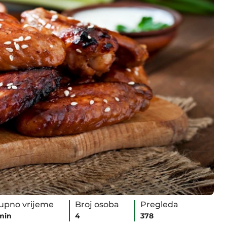
upno vrijeme
Broj osoba
Pregleda
min
4
378