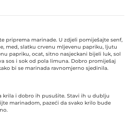
ste priprema marinade. U zdjeli pomiješajte senf,
e, med, slatku crvenu mljevenu papriku, ljutu
u papriku, ocat, sitno nasjeckani bijeli luk, sol
a sos i sok od pola limuna. Dobro promiješaj
kako bi se marinada ravnomjerno sjedinila.
 krila i dobro ih pusušite. Stavi ih u dublju
ijte marinadom, pazeći da svako krilo bude
no.