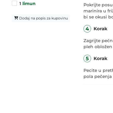
1
limun
Pokrijte posu
marinira u fr
bi se okusi bo
Dodaj na popis za kupovinu
4
Korak
Zagrijte pećn
pleh obložen
5
Korak
Pecite u pret
pola pečenja 