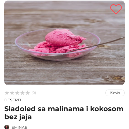



(0)
15min
DESERTI
Sladoled sa malinama i kokosom
bez jaja
EMINAB