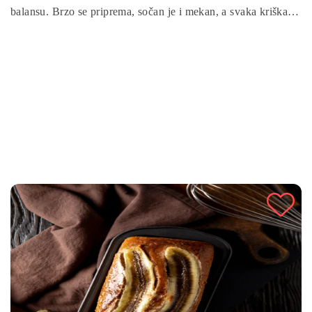
balansu. Brzo se priprema, sočan je i mekan, a svaka kriška
donosi osjećaj topline domaće kuhinje. Idealan je za
porodične trenutke, druženja s prijateljima ili posebne prilike
kada želite poslužiti nešto jednostavno, a efektno.