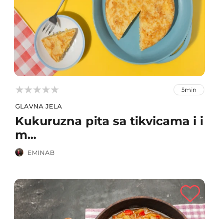



5min
GLAVNA JELA
Kukuruzna pita sa tikvicama i i
m...
EMINAB