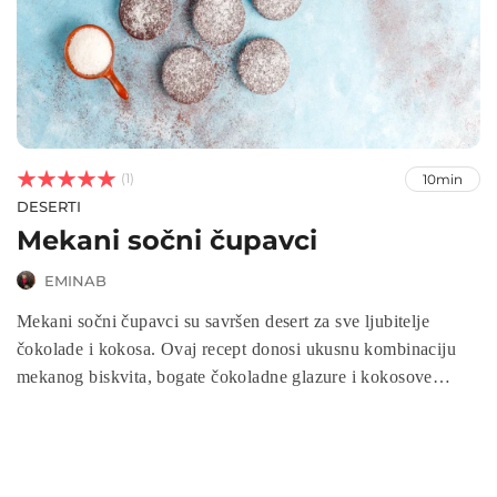



(1)
10min
DESERTI
Mekani sočni čupavci
EMINAB
Mekani sočni čupavci su savršen desert za sve ljubitelje
čokolade i kokosa. Ovaj recept donosi ukusnu kombinaciju
mekanog biskvita, bogate čokoladne glazure i kokosove
korice. Jednostavan je za pripremu, a rezultat je sočan, ukusan
i dekorativan kolač idealan za svaki trenutak. Svi sastojci su
lako dostupni, a čupavci su savršen izbor za porodična
okupljanja, rođendane ili svečane prilike.