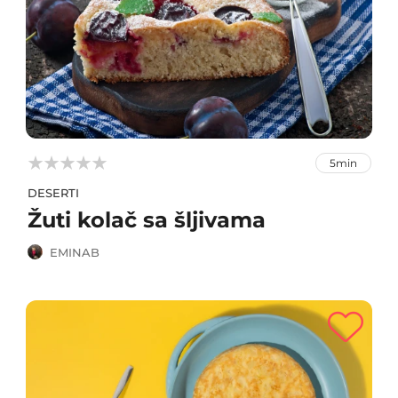



5min
DESERTI
Žuti kolač sa šljivama
EMINAB