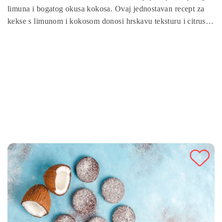
limuna i bogatog okusa kokosa. Ovaj jednostavan recept za
kekse s limunom i kokosom donosi hrskavu teksturu i citrusnu
aromu koja će oduševiti sve ljubitelje slastica. Brzo se
pripremaju, a odlični su kao desert, uz čaj ili kao poklon
voljenim osobama. Keksi s limunom i kokosom su idealan
izbor za sve prilike, a njihov jedinstveni okus učinit će svaki
trenutak posebnom prilikom.