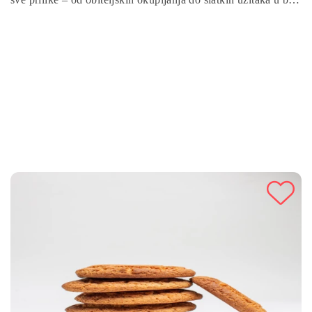
kojem trenutku. Pripremite ove ukusne kuglice u samo
nekoliko koraka i oduševite svoje goste!