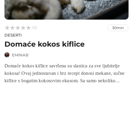



(0)
30min
DESERTI
Domaće kokos kiflice
EMINAB
Domaće kokos kiflice savršena su slastica za sve ljubitelje
kokosa! Ovaj jednostavan i brz recept donosi mekane, sočne
kiflice s bogatim kokosovim okusom. Sa samo nekoliko
osnovnih sastojaka, možete pripremiti ukusne kolačiće koji će
očarati svakog ljubitelja slatkiša. Idealne su za obiteljska
okupljanja, darivanje ili uživanje uz kafu. Isprobajte ovaj
recept i uživajte u domaćim, mirisnim kiflicama koje se tope u
ustima!