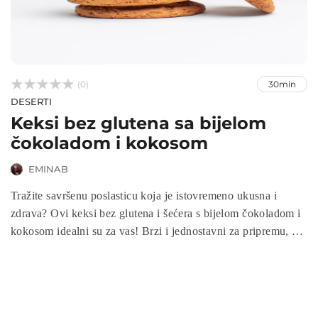



(0)
30min
DESERTI
Keksi bez glutena sa bijelom
čokoladom i kokosom
EMINAB
Tražite savršenu poslasticu koja je istovremeno ukusna i
zdrava? Ovi keksi bez glutena i šećera s bijelom čokoladom i
kokosom idealni su za vas! Brzi i jednostavni za pripremu, ovi
keksi kombiniraju bogate okuse badema, kokosa i slatkoću
bijele čokolade. Savršeni su za uživanje uz kafu ili kao
zdraviju užinu. Pripremite ih za obitelj i prijatelje, i uživajte u
svakom zalogaju bez grižnje savjesti!