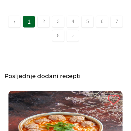
sastojke. Bogate su vlaknima, zdravim mastima i
antioksidansima, što ih čini idealnim za energiju tokom dana.
Ove hranljive kuglice možete ponijeti sa sobom ili uživati u
‹
1
2
3
4
5
6
7
njima kod kuće, a sigurno će oduševiti cijelu porodicu!
8
›
Posljednje dodani recepti