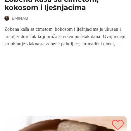
kokosom i lješnjacima
EMINAB
Zobena kaša sa cimetom, kokosom i lješnjacima je ukusan i
hranljiv doručak koji pruža savršen početak dana. Ovaj recept
kombinuje vlaknaste zobene pahuljice, aromatični cimet,
zdrave masti iz kokosa i lješnjake, stvarajući izbalansirani
obrok bogat energijom, vlaknima i antioksidansima. Zobena
kaša se brzo priprema i idealana je za one koji žele zdrav,
ukusan i zasitan doručak.