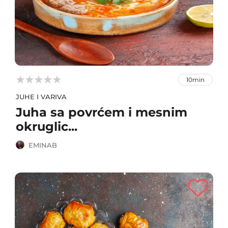



10min
JUHE I VARIVA
Juha sa povrćem i mesnim
okruglic...
EMINAB