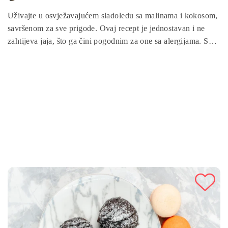
Uživajte u osvježavajućem sladoledu sa malinama i kokosom,
savršenom za sve prigode. Ovaj recept je jednostavan i ne
zahtijeva jaja, što ga čini pogodnim za one sa alergijama. Spoj
bogatih malina, kremastog kokosovog mlijeka i slatkog
kondenzovanog mlijeka stvara savršenu harmoniju ukusa.
Pripremite ovaj zdrav sladoled kod kuće i uživajte u prirodnim
sastojcima bez dodatnih aditiva!