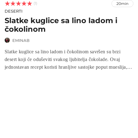



(1)
20min
DESERTI
Slatke kuglice sa lino ladom i
čokolinom
EMINAB
Slatke kuglice sa lino ladom i čokolinom savršen su brzi
desert koji će oduševiti svakog ljubitelja čokolade. Ovaj
jednostavan recept koristi hranljive sastojke poput mueslija,
kokosovog brašna i mljevenih lješnjaka, dok lino lada i
čokolina dodaju bogat i kremast ukus. Idealne su za brzu
užinu, kao i za sladak završetak obroka. Bez pečenja, brzo se
pripremaju i mogu se prilagoditi po želji. Ove kuglice su
odličan izbor za decu i odrasle, a uživanje u njima je
zagarantovano!