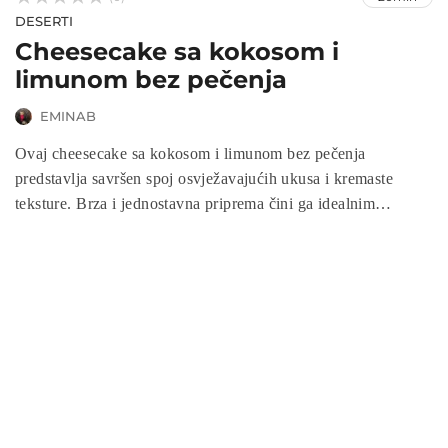
DESERTI
Cheesecake sa kokosom i
limunom bez pečenja
EMINAB
Ovaj cheesecake sa kokosom i limunom bez pečenja
predstavlja savršen spoj osvježavajućih ukusa i kremaste
teksture. Brza i jednostavna priprema čini ga idealnim
desertom za svaku priliku, od ljetnih zabava do porodičnih
okupljanja. Bez potrebe za pečenjem, ovaj desert se lako pravi
i može se unaprijed pripremiti, što ga čini praktičnim izborom.
U nastavku saznajte kako da pripremite ovaj ukusni
cheesecake koji će oduševiti vaše goste!