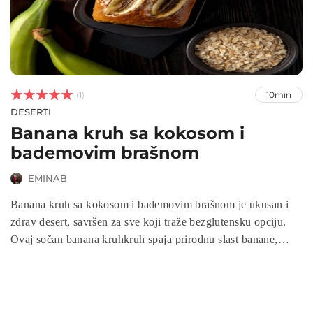



(1)
10min
DESERTI
Banana kruh sa kokosom i
bademovim brašnom
EMINAB
Banana kruh sa kokosom i bademovim brašnom je ukusan i
zdrav desert, savršen za sve koji traže bezglutensku opciju.
Ovaj sočan banana kruhkruh spaja prirodnu slast banane,
bogatstvo kokosa i hranjivost bademovog brašna, a priprema
se brzo i jednostavno. Banana kruh je idealna užina ili
doručak za svaki dan!