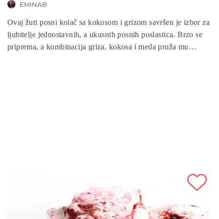
EMINAB
Ovaj žuti posni kolač sa kokosom i grizom savršen je izbor za
ljubitelje jednostavnih, a ukusnih posnih poslastica. Brzo se
priprema, a kombinacija griza, kokosa i meda pruža mu
bogatstvo ukusa i teksture. Isprobajte ovaj recept i obradujte
sebe i svoje najbliže!