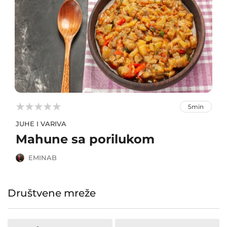



5min
JUHE I VARIVA
Mahune sa porilukom
EMINAB
Društvene mreže