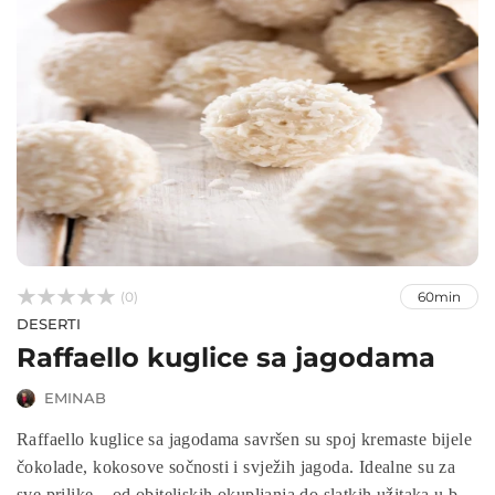



(0)
60min
DESERTI
Raffaello kuglice sa jagodama
EMINAB
Raffaello kuglice sa jagodama savršen su spoj kremaste bijele
čokolade, kokosove sočnosti i svježih jagoda. Idealne su za
sve prilike – od obiteljskih okupljanja do slatkih užitaka u bilo