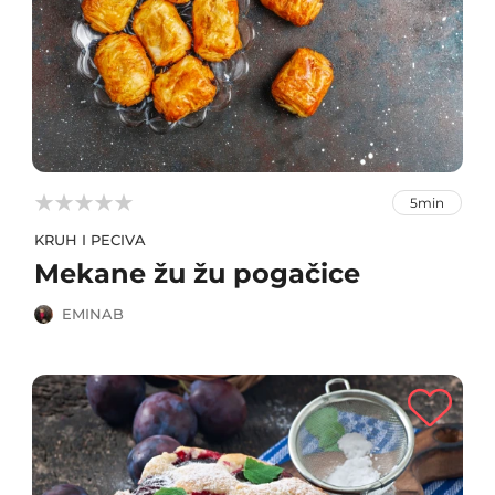



5min
KRUH I PECIVA
Mekane žu žu pogačice
EMINAB