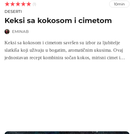



(1)
10min
DESERTI
Keksi sa kokosom i cimetom
EMINAB
Keksi sa kokosom i cimetom savršen su izbor za ljubitelje
slatkiša koji uživaju u bogatim, aromatičnim ukusima. Ovaj
jednostavan recept kombinira sočan kokos, mirisni cimet i
hrskavu teksturu, što ga čini idealnim za brzi desert ili užinu.
Brzo se pripremaju, a ukus je fantastičan – savršeni su za
obiteljska okupljanja ili uživanje uz šolju omiljenog napitka.