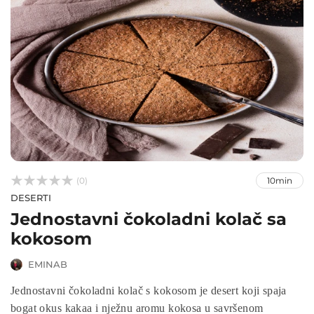



(0)
10min
DESERTI
Jednostavni čokoladni kolač sa
kokosom
EMINAB
Jednostavni čokoladni kolač s kokosom je desert koji spaja
bogat okus kakaa i nježnu aromu kokosa u savršenom