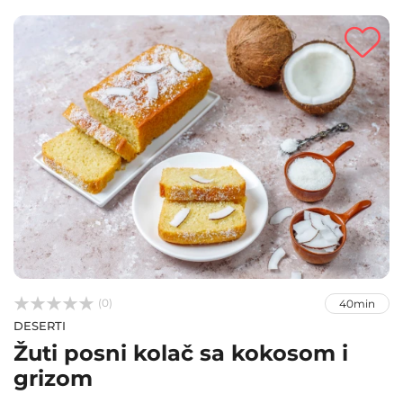



(0)
40min
DESERTI
Žuti posni kolač sa kokosom i
grizom