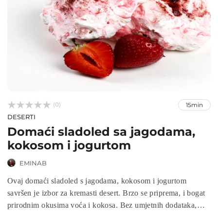



(0)
15min
DESERTI
Domaći sladoled sa jagodama,
kokosom i jogurtom
EMINAB
Ovaj domaći sladoled s jagodama, kokosom i jogurtom
savršen je izbor za kremasti desert. Brzo se priprema, i bogat
prirodnim okusima voća i kokosa. Bez umjetnih dodataka,
ovaj kremasti sladoled pruža osvježenje i uživanje u svakom