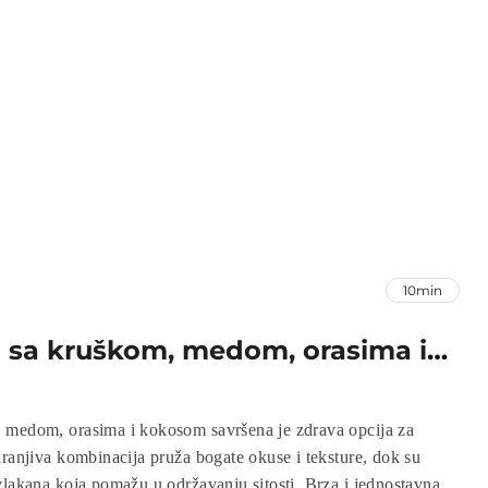
10min
 sa kruškom, medom, orasima i
 medom, orasima i kokosom savršena je zdrava opcija za
hranjiva kombinacija pruža bogate okuse i teksture, dok su
vlakana koja pomažu u održavanju sitosti. Brza i jednostavna