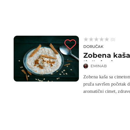



(0)
DORUČAK
Zobena kaša
lješnjacima
EMINAB
Zobena kaša sa cimetom,
pruža savršen početak d
aromatični cimet, zdrave
bogat energijom, vlaknima 
je za one koji žele zdra