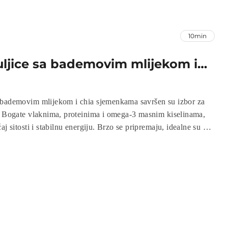
10min
ljice sa bademovim mlijekom i
nkama
 bademovim mlijekom i chia sjemenkama savršen su izbor za
. Bogate vlaknima, proteinima i omega-3 masnim kiselinama,
aj sitosti i stabilnu energiju. Brzo se pripremaju, idealne su za
 s hranjivim, prirodnim sastojcima. Ovaj recept je odličan za
ukusan, ali zdrav obrok!