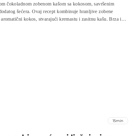
nom čokoladnom zobenom kašom sa kokosom, savršenim
odatog šećera. Ovaj recept kombinuje hranljive zobene
 aromatični kokos, stvarajući kremastu i zasitnu kašu. Brza i
 idealna je za sve koji žele hranljiv obrok koji će ih
. Uživajte u ovom slatkom, ali zdravom užitku!
15min