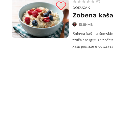



(0)
DORUČAK
Zobena kaša
EMINAB
Zobena kaša sa šumskim
pruža energiju za počet
kaša pomaže u održavanj
dodaje prirodnu slatkoć
se priprema i idealna je
potrebama.