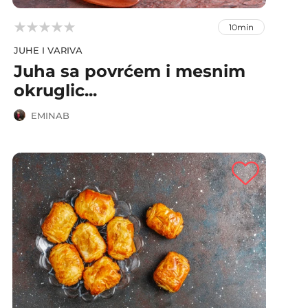



10min
JUHE I VARIVA
Juha sa povrćem i mesnim
okruglic...
EMINAB