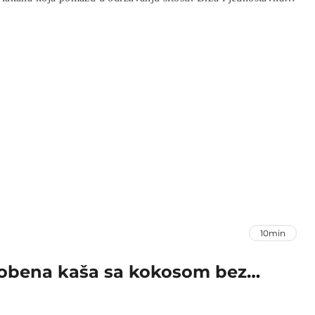
e odličan način da započnete dan s energijom. Isprobajte ovaj
snom i zdravom obroku!
10min
obena kaša sa kokosom bez