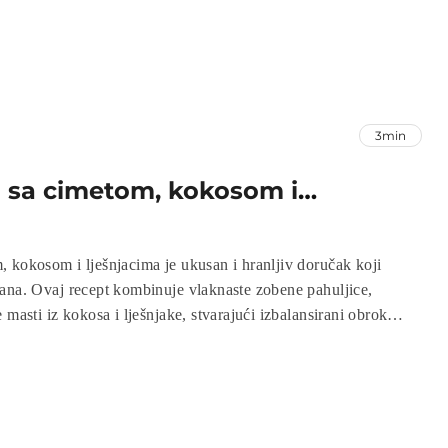
3min
 sa cimetom, kokosom i
 kokosom i lješnjacima je ukusan i hranljiv doručak koji
ana. Ovaj recept kombinuje vlaknaste zobene pahuljice,
 masti iz kokosa i lješnjake, stvarajući izbalansirani obrok
i antioksidansima. Zobena kaša se brzo priprema i idealana
v, ukusan i zasitan doručak.