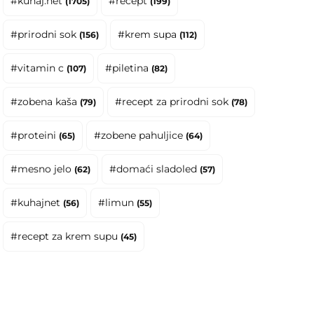
#kuhaj.net
#recept
(1705)
(199)
#prirodni sok
#krem supa
(156)
(112)
#vitamin c
#piletina
(107)
(82)
#zobena kaša
#recept za prirodni sok
(79)
(78)
#proteini
#zobene pahuljice
(65)
(64)
#mesno jelo
#domaći sladoled
(62)
(57)
#kuhajnet
#limun
(56)
(55)
#recept za krem supu
(45)