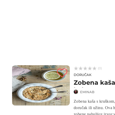



(0)
DORUČAK
Zobena kaša
kokosom
EMINAB
Zobena kaša s kruškom,
doručak ili užinu. Ova 
zobene pahuljice izvor 