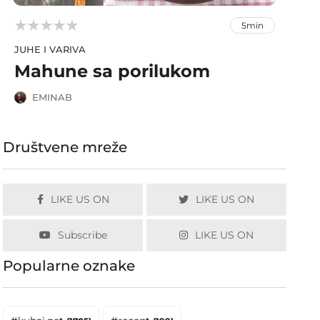



5min
JUHE I VARIVA
Mahune sa porilukom
EMINAB
Društvene mreže
LIKE US ON
LIKE US ON
Subscribe
LIKE US ON
Popularne oznake