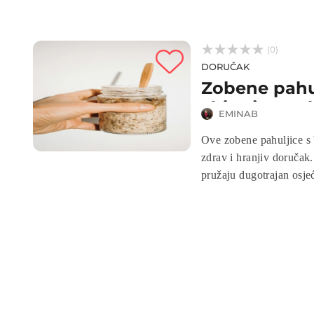



(0)
DORUČAK
Zobene pahu
chia sjeme
EMINAB
Ove zobene pahuljice s
zdrav i hranjiv doručak
pružaju dugotrajan osjeć
one koji žele početi dan
vegane i sve koji traže 