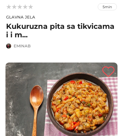



5min
GLAVNA JELA
Kukuruzna pita sa tikvicama
i i m...
EMINAB