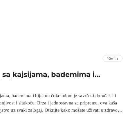
10min
 sa kajsijama, bademima i
oladom
jama, bademima i bijelom čokoladom je savršeni doručak ili
anjivost i slatkoću. Brza i jednostavna za pripremu, ova kaša
ljstvo uz svaki zalogaj. Otkrijte kako možete uživati u zdravom
e vas oduševiti!