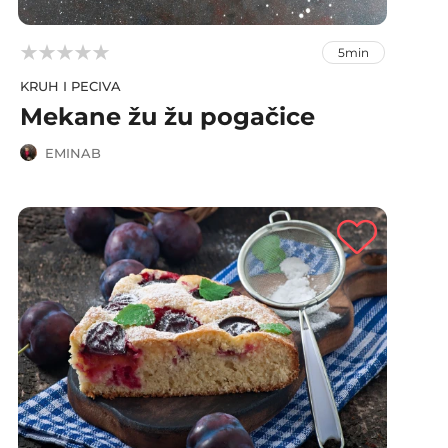



5min
KRUH I PECIVA
Mekane žu žu pogačice
EMINAB