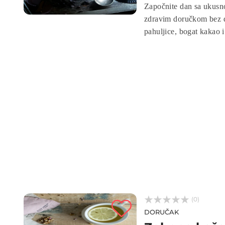
Započnite dan sa ukus
zdravim doručkom bez d
pahuljice, bogat kakao i
jednostavna za pripremu,
energizovati tokom dana



(0)
DORUČAK