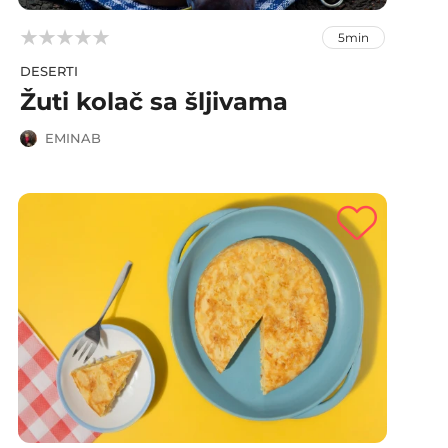



5min
DESERTI
Žuti kolač sa šljivama
EMINAB