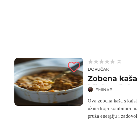



(0)
DORUČAK
Zobena kaša
bijelom čok
EMINAB
Ova zobena kaša s kajsi
užina koja kombinira hr
pruža energiju i zadovo
i ukusnom obroku koji ć