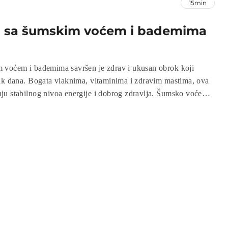
15min
 sa šumskim voćem i bademima
 voćem i bademima savršen je zdrav i ukusan obrok koji
ak dana. Bogata vlaknima, vitaminima i zdravim mastima, ova
u stabilnog nivoa energije i dobrog zdravlja. Šumsko voće
u, dok bademi pružaju hrskavost i esencijalne nutrijente. Brzo
 za doručak ili užinu, a može se prilagoditi vašim okusima i