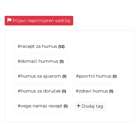
Prijavi neprimjeren sadržaj
#recept za humus
(12)
#domaći hummus
(1)
#humus sa ajvarom
#povrtni humus
(1)
(1)
#humus za doručak
#zdravi humus
(1)
(1)
#vege namaz recept
Dodaj tag
(1)