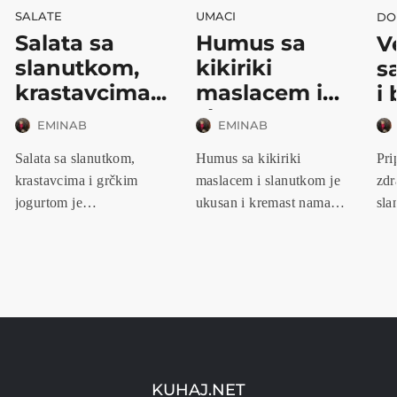
SALATE
UMACI
DO
Salata sa
Humus sa
V
slanutkom,
kikiriki
s
krastavcima...
maslacem i
i 
slan...
EMINAB
EMINAB
Salata sa slanutkom,
Humus sa kikiriki
Pri
krastavcima i grčkim
maslacem i slanutkom je
zdr
jogurtom je
ukusan i kremast namaz
sla
osvježavajuća i hranj...
koji kombi...
ide
KUHAJ.NET