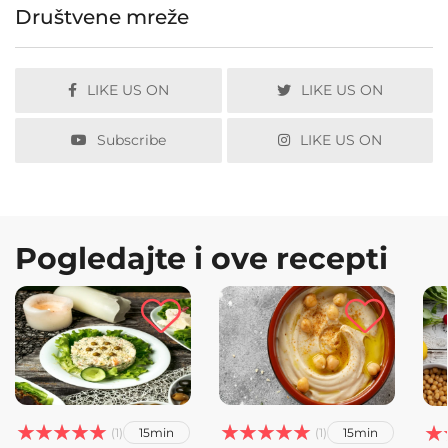
Društvene mreže
LIKE US ON
LIKE US ON
Subscribe
LIKE US ON
Pogledajte i ove recepti






(1)
(1)



15min
15min