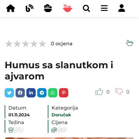



0
ocjena
Humus sa slanutkom i
ajvarom
0
0
Datum
Kategorija
01.11.2024
Doručak
Težina
Cijena





