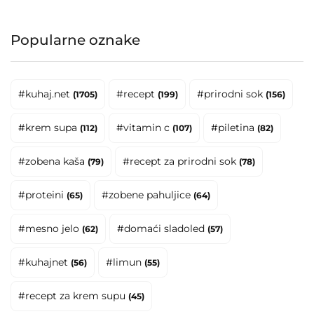
Popularne oznake
#kuhaj.net
#recept
#prirodni sok
(1705)
(199)
(156)
#krem supa
#vitamin c
#piletina
(112)
(107)
(82)
#zobena kaša
#recept za prirodni sok
(79)
(78)
#proteini
#zobene pahuljice
(65)
(64)
#mesno jelo
#domaći sladoled
(62)
(57)
#kuhajnet
#limun
(56)
(55)
#recept za krem supu
(45)