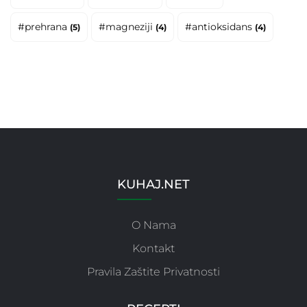
#prehrana
#magneziji
#antioksidans
(5)
(4)
(4)
KUHAJ.NET
O Nama
Kontakt
Pravila Zaštite Privatnosti