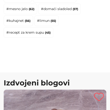
#mesno jelo
#domaći sladoled
(62)
(57)
#kuhajnet
#limun
(56)
(55)
#recept za krem supu
(45)
Izdvojeni blogovi