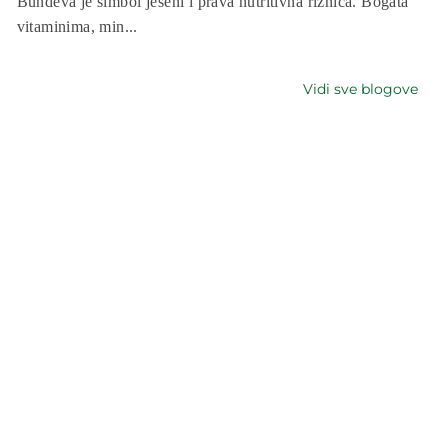
Bundeva je simbol jeseni i prava nutritivna riznica. Bogata
vitaminima, min...
Vidi sve blogove