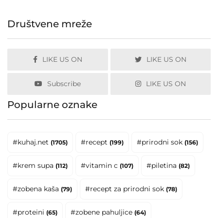
Društvene mreže
LIKE US ON
LIKE US ON
Subscribe
LIKE US ON
Popularne oznake
#kuhaj.net
#recept
#prirodni sok
(1705)
(199)
(156)
#krem supa
#vitamin c
#piletina
(112)
(107)
(82)
#zobena kaša
#recept za prirodni sok
(79)
(78)
#proteini
#zobene pahuljice
(65)
(64)