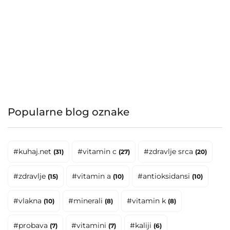
Popularne blog oznake
#kuhaj.net
#vitamin c
#zdravlje srca
(31)
(27)
(20)
#zdravlje
#vitamin a
#antioksidansi
(15)
(10)
(10)
#vlakna
#minerali
#vitamin k
(10)
(8)
(8)
#probava
#vitamini
#kaliji
(7)
(7)
(6)