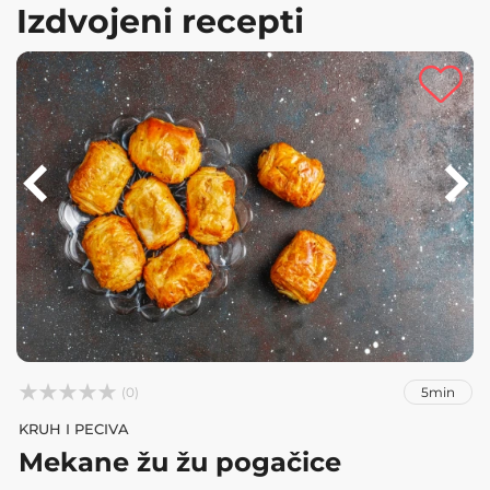
Izdvojeni recepti



(0)
5min
KRUH I PECIVA
Mekane žu žu pogačice