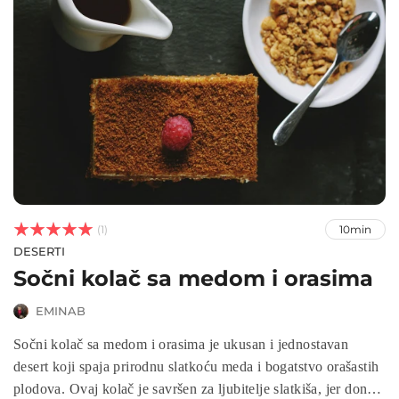



(1)
10min
DESERTI
Sočni kolač sa medom i orasima
EMINAB
Sočni kolač sa medom i orasima je ukusan i jednostavan
desert koji spaja prirodnu slatkoću meda i bogatstvo orašastih
plodova. Ovaj kolač je savršen za ljubitelje slatkiša, jer donosi