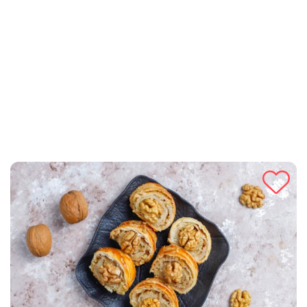
nevjerojatnu sočnost i bogatstvo okusa u svakom zalogaju.
Idealno je rješenje za brzi desert, ali i za svečane prigode, jer
svojim okusom i teksturom oduševljava svakoga. Priprema
kolača sa medom i orasima je jednostavna, a rezultat je
savršen kolač koji je odličan uz čaj ili kao poslasticu na
obiteljskim okupljanjima. Sočni kolač sa medom i orasima
sigurno će postati omiljeni desert na vašem stolu.