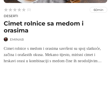



(0)
60min
DESERTI
Cimet rolnice sa medom i
orasima
EMINAB
Cimet rolnice s medom i orasima savršeni su spoj slatkoće,
začina i orašastih okusa. Mekano tijesto, mirisni cimet i
hrskavi orasi u kombinaciji s medom čine ih neodoljivim
poslasticama za svaku priliku. Bilo da ih poslužite za doručak,
užinu ili desert, ove rolnice su idealan izbor za ljubitelje
mirisnih, sočnih kolača. U ovom jednostavnom receptu
naučite kako pripremiti ove ukusne rolnice koje će oduševiti
cijelu obitelj.