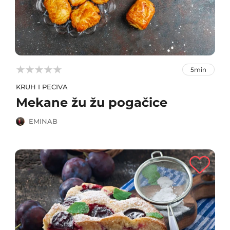



5min
KRUH I PECIVA
Mekane žu žu pogačice
EMINAB