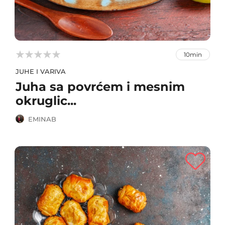



10min
JUHE I VARIVA
Juha sa povrćem i mesnim
okruglic...
EMINAB