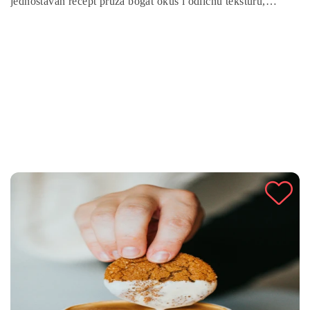
jednostavan recept pruža bogat okus i odličnu teksturu,
idealan za doručak, užinu ili desert. Brzo i lako pripremljen,
ovaj banana kruh će zadovoljiti sve ljubitelje ukusnih slastica.