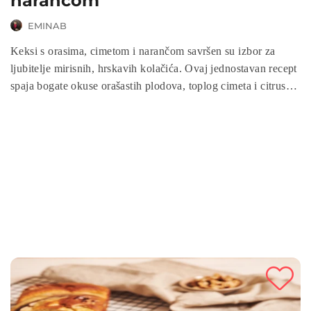
narančom
EMINAB
Keksi s orasima, cimetom i narančom savršen su izbor za
ljubitelje mirisnih, hrskavih kolačića. Ovaj jednostavan recept
spaja bogate okuse orašastih plodova, toplog cimeta i citrusne
svježine naranče, stvarajući idealnu poslasticu za zimske dane
ili blagdanske prigode. Brzo se pripremaju, a miris koji se širi
tijekom pečenja čini ih još privlačnijima. Savršeni su uz
šoljicu čaja, kafe ili mlijeka!