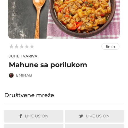



5min
JUHE I VARIVA
Mahune sa porilukom
EMINAB
Društvene mreže
LIKE US ON
LIKE US ON