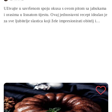
Uživajte u savršenom spoju okusa s ovom pitom sa jabukama
i orasima u lisnatom tijestu. Ovaj jednostavni recept idealan je
za sve ljubitelje slastica koji žele impresionirati obitelj i
prijatelje. Hrskavo lisnato tijesto, sočne jabuke i hrskavi orasi
čine ovaj desert neodoljivim. Priprema je brza i laka, a
rezultati će vas oduševiti. Savršena za posluživanje uz kafu ili
čaj, ova pita će obogatiti svaki obrok i donijeti dašak
jesenskog ugođaja u vaš dom. U nastavku saznajte kako
pripremiti ovu ukusnu poslasticu!