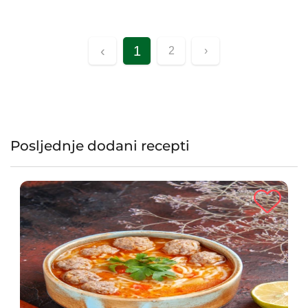
stvarajući savršeni desert za svaku prigodu. Sa sastojcima koje
većina domaćinstava već ima u kuhinji i brzom pripremom,
ovaj kuglof će sigurno postati omiljeni dodatak vašem
‹
1
2
›
jelovniku. Slijedite naše jednostavne korake i pripremite
ukusno zadovoljstvo za cijelu obitelj!
Posljednje dodani recepti