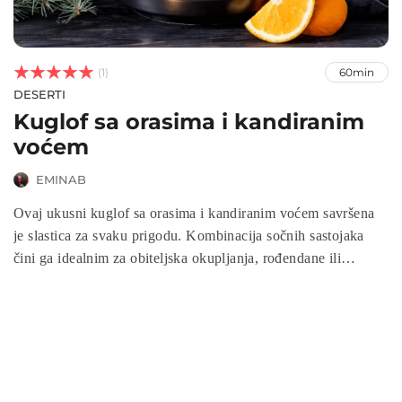



(1)
60min
DESERTI
Kuglof sa orasima i kandiranim
voćem
EMINAB
Ovaj ukusni kuglof sa orasima i kandiranim voćem savršena
je slastica za svaku prigodu. Kombinacija sočnih sastojaka
čini ga idealnim za obiteljska okupljanja, rođendane ili
jednostavne užine. Uživajte u ovoj slastici koja će vašim
gostima ostati u lijepom sjećanju!