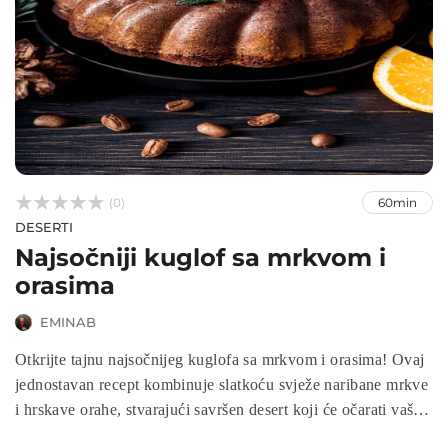



(0)
60min
DESERTI
Najsočniji kuglof sa mrkvom i
orasima
EMINAB
Otkrijte tajnu najsočnijeg kuglofa sa mrkvom i orasima! Ovaj
jednostavan recept kombinuje slatkoću svježe naribane mrkve
i hrskave orahe, stvarajući savršen desert koji će očarati vaše
nepce. Idealno za porodične okupljanja ili slatku užinu, ovaj