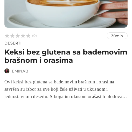



(0)
30min
DESERTI
Keksi bez glutena sa bademovim
brašnom i orasima
EMINAB
Ovi keksi bez glutena sa bademovim brašnom i orasima
savršen su izbor za sve koji žele uživati u ukusnom i
jednostavnom desertu. S bogatim okusom orašastih plodova i
mekanoj teksturi, ovi keksi ne samo da ne sadrže gluten, već
su i bogati vlaknima, proteinima i zdravim mastima. Priprema
je brza i jednostavna, a keksi će vam oduzeti samo nekoliko
minuta da uživate u njihovom okusu.