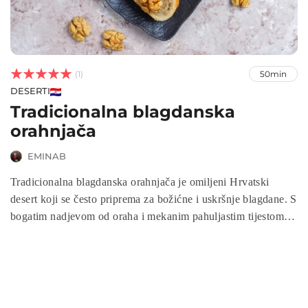



(1)
50min
DESERTI
Tradicionalna blagdanska
orahnjača
EMINAB
Tradicionalna blagdanska orahnjača je omiljeni Hrvatski
desert koji se često priprema za božićne i uskršnje blagdane. S
bogatim nadjevom od oraha i mekanim pahuljastim tijestom,
orahnjača je savršen izbor za obiteljska okupljanja i svečane
prigode. Ovaj recept čuva tradiciju i donosi nezaboravan okus
domaće kuhinje.