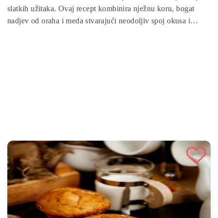
slatkih užitaka. Ovaj recept kombinira nježnu koru, bogat
nadjev od oraha i meda stvarajući neodoljiv spoj okusa i
tekstura. Jednostavna za pripremu, idealna je za obiteljska
okupljanja ili kao slatki zalogaj uz kafu. Uživajte u ovom
sočnom i aromatičnom desertu koji će oduševiti vaše goste i
obitelj!