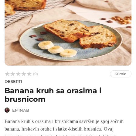



(0)
60min
DESERTI
Banana kruh sa orasima i
brusnicom
EMINAB
Banana kruh s orasima i brusnicama savršen je spoj sočnih
banana, hrskavih oraha i slatko-kiselih brusnica. Ovaj