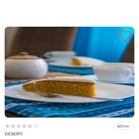



(0)
60min
DESERTI