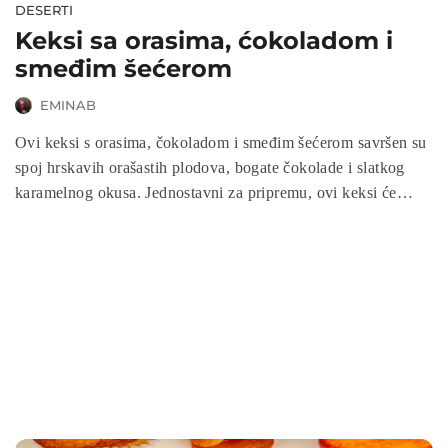
DESERTI
Keksi sa orasima, ćokoladom i
smeđim šećerom
EMINAB
Ovi keksi s orasima, čokoladom i smeđim šećerom savršen su
spoj hrskavih orašastih plodova, bogate čokolade i slatkog
karamelnog okusa. Jednostavni za pripremu, ovi keksi će
zadovoljiti sve za trpezom, pružajući vam sočan i ukusan
zalogaj. Idealni su za uživanje uz kafu, čaj ili kao brza
poslastica za obitelj i prijatelje.