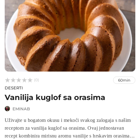



(0)
60min
DESERTI
Vanilija kuglof sa orasima
EMINAB
Uživajte u bogatom okusu i mekoći svakog zalogaja s našim
receptom za vanilija kuglof sa orasima. Ovaj jednostavan
recept kombinira mirisnu aromu vanilije s hrskavim orasima,