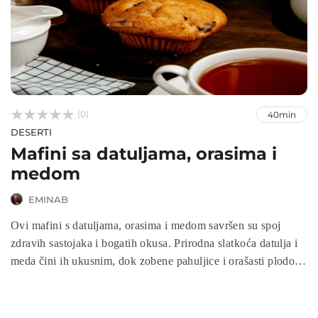



(0)
40min
DESERTI
Mafini sa datuljama, orasima i
medom
EMINAB
Ovi mafini s datuljama, orasima i medom savršen su spoj
zdravih sastojaka i bogatih okusa. Prirodna slatkoća datulja i
meda čini ih ukusnim, dok zobene pahuljice i orašasti plodovi
pružaju vlakna i zdrave masti. Idealni su za doručak, užinu ili
kao zdravi desert. Brzo se pripremaju, a rezultat je mekan,
sočan i hranjiv muffin koji će zadovoljiti vaše nepce i pružiti