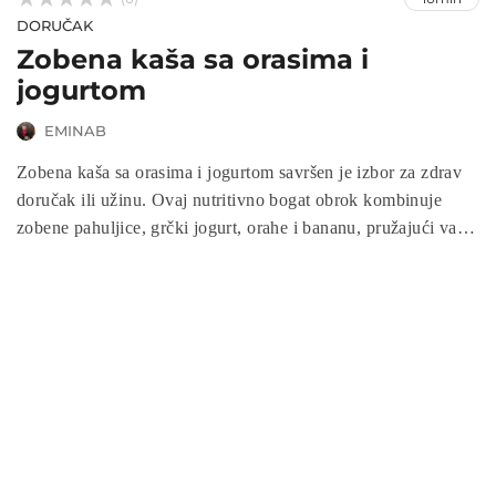
DORUČAK
Zobena kaša sa orasima i
jogurtom
EMINAB
Zobena kaša sa orasima i jogurtom savršen je izbor za zdrav
doručak ili užinu. Ovaj nutritivno bogat obrok kombinuje
zobene pahuljice, grčki jogurt, orahe i bananu, pružajući vam
energiju i sitost tokom dana. Brzo se priprema, a možete je
prilagoditi prema vlastitim ukusima dodavanjem omiljenog
voća ili začina. Uživajte u ukusnoj i hranljivoj kombinaciji
koja je idealna za sve koji žele započeti dan zdravo!