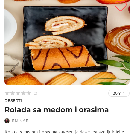



(0)
30min
DESERTI
Rolada sa medom i orasima
EMINAB
Rolada s medom i orasima savršen je desert za sve ljubitelje