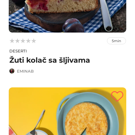



5min
DESERTI
Žuti kolač sa šljivama
EMINAB