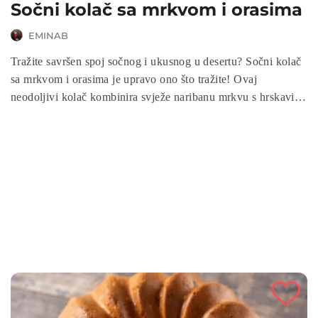
Sočni kolač sa mrkvom i orasima
EMINAB
Tražite savršen spoj sočnog i ukusnog u desertu? Sočni kolač
sa mrkvom i orasima je upravo ono što tražite! Ovaj
neodoljivi kolač kombinira svježe naribanu mrkvu s hrskavim
orašastim plodovima, pružajući bogatstvo okusa i tekstura u
svakom zalogaju. Priprema je jednostavna, a rezultat je divno
sočan kolač koji će zadovoljiti svačije nepce. Isprobajte ga
danas i uživajte u ukusu koji će vas osvojiti iz prve!