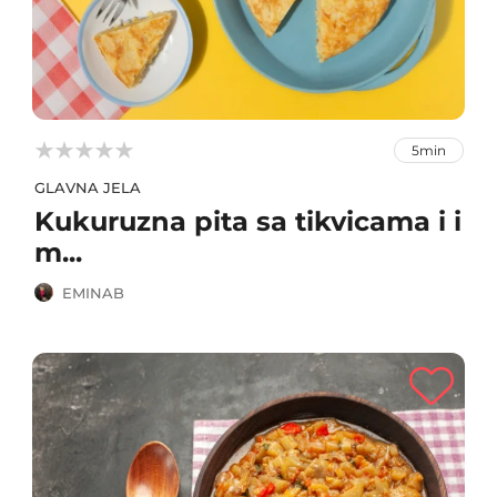



5min
GLAVNA JELA
Kukuruzna pita sa tikvicama i i
m...
EMINAB