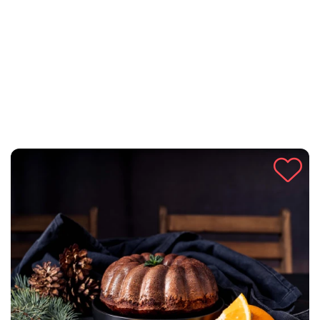
kuglof je ne samo ukusan već i nutritivno bogat. Pripremite ga
lako i uživajte u sočnom kolaču koji se savršeno slaže uz šolju
čaja ili kafe!