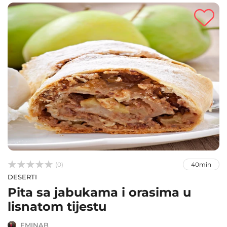



(0)
40min
DESERTI
Pita sa jabukama i orasima u
lisnatom tijestu
EMINAB