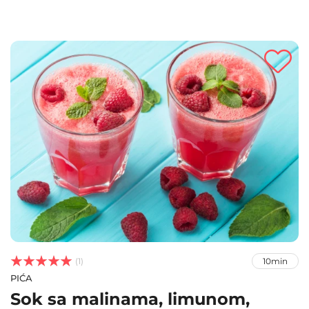



(1)
10min
PIĆA
Sok sa malinama, limunom,