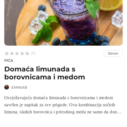



(0)
10min
PIĆA
Domaća limunada s
borovnicama i medom
EMINAB
Osvježavajuća domaća limunada s borovnicama i medom
savršen je napitak za sve prigode. Ova kombinacija sočnih
limuna, slatkih borovnica i prirodnog meda ne samo da donosi
fantastičan ukus, već je i bogata vitaminima i antioksidansima.
Brza i jednostavna za pripremu, ova limunada je idealna za