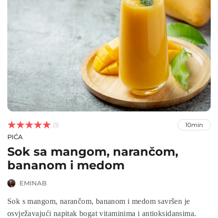



(1)
10min
PIĆA
Sok sa mangom, narančom,
bananom i medom
EMINAB
Sok s mangom, narančom, bananom i medom savršen je
osvježavajući napitak bogat vitaminima i antioksidansima.