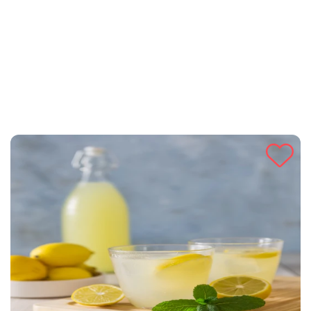
uživanje sa porodicom i prijateljima. Pripremite svoju
limunadu i osvježite se na prirodan način!