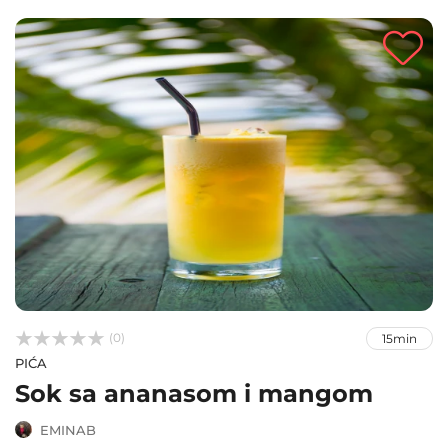



(0)
15min
PIĆA
Sok sa ananasom i mangom
EMINAB