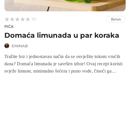



(0)
15min
PIĆA
Domaća limunada u par koraka
EMINAB
Tražite brz i jednostavan način da se osvježite tokom vrućih
dana? Domaća limunada je savršen izbor! Ovaj recept koristi
svježe limune, minimalno šećera i puno vode, čineći ga
prirodnim, zdravim napitkom koji hidrira i puni vas vitaminom
C. Pripremite ga u samo par koraka i uživajte u savršenom
spoju kiseline i slatkoće.