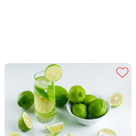
Jednostavan za pripremu, idealan je za sve koji žele uživati u
prirodnim i zdravim sastojcima. Pokušajte s ovim receptom za
prirodno osvježenje koje će vam dati energiju tijekom cijelog
dana!