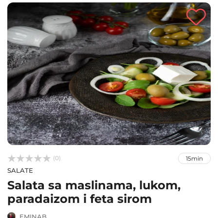



(0)
15min
SALATE
Salata sa maslinama, lukom,
paradaizom i feta sirom
EMINAB