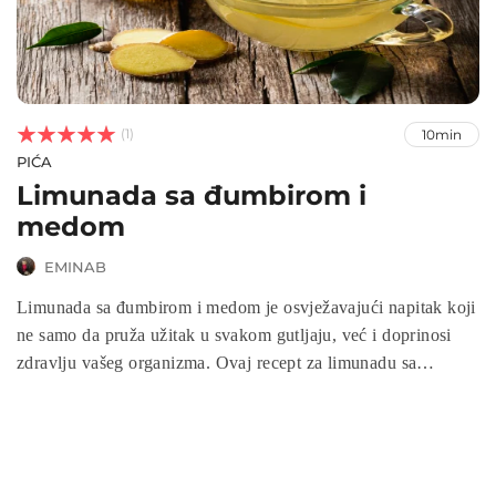



(1)
10min
PIĆA
Limunada sa đumbirom i
medom
EMINAB
Limunada sa đumbirom i medom je osvježavajući napitak koji
ne samo da pruža užitak u svakom gutljaju, već i doprinosi
zdravlju vašeg organizma. Ovaj recept za limunadu sa
đumbirom i medom kombinuje snažne antiinflamatorne
osobine đumbira, vitamin C iz limuna i prirodnu slast meda,
čineći ga savršenim za poboljšanje imuniteta, varenja i
detoksikaciju. Idealna za vruće letnje dane ili kao zdravi