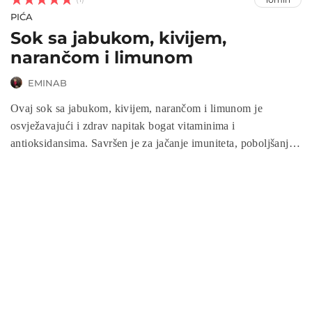
PIĆA
Sok sa jabukom, kivijem,
narančom i limunom
EMINAB
Ovaj sok sa jabukom, kivijem, narančom i limunom je
osvježavajući i zdrav napitak bogat vitaminima i
antioksidansima. Savršen je za jačanje imuniteta, poboljšanje
varenja i hidrataciju tijela. Brzo i lako pripremljen u blenderu,
ovaj sok je idealan za početak dana ili kao energetski napitak
u bilo kojem trenutku. Uživajte u prirodnim ukusima voća i
zdravim benefitima koje donosi ovaj ukusan sok!