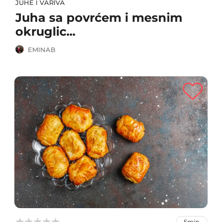
JUHE I VARIVA
Juha sa povrćem i mesnim
okruglic...
EMINAB



5min