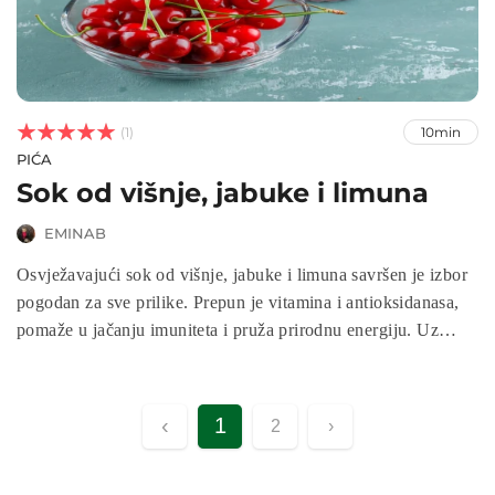



(1)
10min
PIĆA
Sok od višnje, jabuke i limuna
EMINAB
Osvježavajući sok od višnje, jabuke i limuna savršen je izbor
pogodan za sve prilike. Prepun je vitamina i antioksidanasa,
pomaže u jačanju imuniteta i pruža prirodnu energiju. Uz
dodatak meda, ovaj sok je idealan spoj slatkog i kiselog
okusa, koji će vas oduševiti svojom jednostavnošću i zdravim
sastojcima.
‹
1
2
›