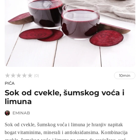



(0)
10min
PIĆA
Sok od cvekle, šumskog voća i
limuna
EMINAB
Sok od cvekle, šumskog voća i limuna je hranjiv napitak
bogat vitaminima, minerali i antioksidansima. Kombinacija