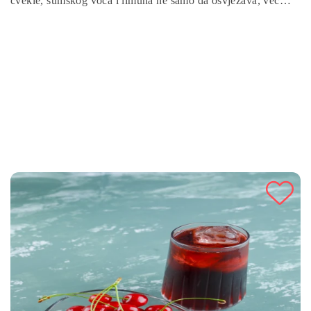
cvekle, šumskog voća i limuna ne samo da osvježava, već
pomaže u poboljšanju cirkulacije i jačanju imuniteta. Idealna
je za detoksikaciju i podršku zdravlju krvi.