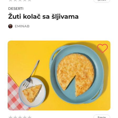
DESERTI
Žuti kolač sa šljivama
EMINAB



5min