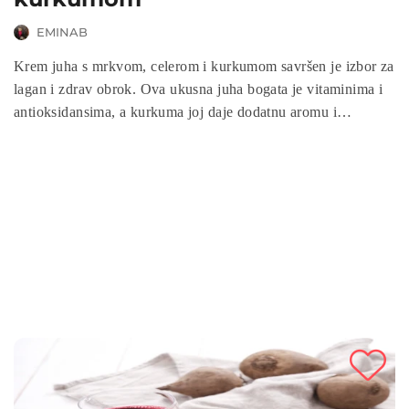
EMINAB
Krem juha s mrkvom, celerom i kurkumom savršen je izbor za
lagan i zdrav obrok. Ova ukusna juha bogata je vitaminima i
antioksidansima, a kurkuma joj daje dodatnu aromu i
protuupalna svojstva. Idealan recept za one koji žele
jednostavan, hranjiv i ukusan obrok.