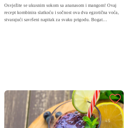
Osvježite se ukusnim sokom sa ananasom i mangom! Ovaj
recept kombinira slatkoću i sočnost ova dva egzotična voća,
stvarajući savršeni napitak za svaku prigodu. Bogat
vitaminima i antioksidantima, sok je odličan izbor za jačanje
imuniteta i poboljšanje probave. Priprema je brza i
jednostavna, idealna za uživanje s porodicom ili prijateljima.
Isprobajte ovaj osvježavajući recept i uživajte u svakom
gutljaju!