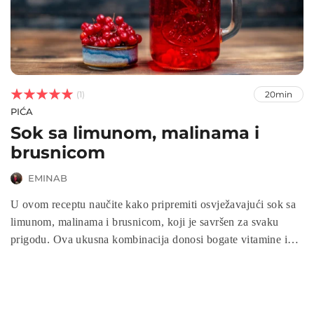



(1)
20min
PIĆA
Sok sa limunom, malinama i
brusnicom
EMINAB
U ovom receptu naučite kako pripremiti osvježavajući sok sa
limunom, malinama i brusnicom, koji je savršen za svaku
prigodu. Ova ukusna kombinacija donosi bogate vitamine i
antioksidanse, a lako se priprema kod kuće. Idealna je za
uživanje kao zdrav napitak ili kao dodatak vašim omiljenim
koktelima. Otkrijte kako uživati u ovom hranljivom soku
punom okusa!