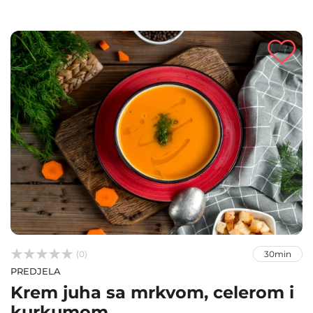



(0)
30min
PREDJELA
Krem juha sa mrkvom, celerom i
kurkumom