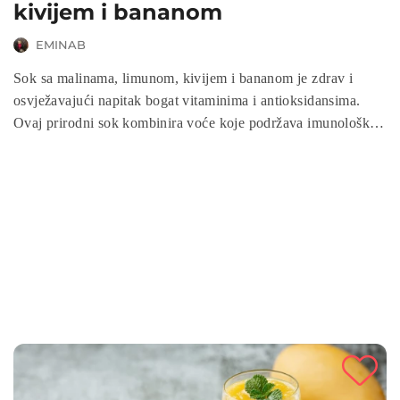
kivijem i bananom
EMINAB
Sok sa malinama, limunom, kivijem i bananom je zdrav i
osvježavajući napitak bogat vitaminima i antioksidansima.
Ovaj prirodni sok kombinira voće koje podržava imunološki
sustav, poboljšava probavu i pruža energiju. Savršen za
početak dana ili kao zdravi međuobrok, jednostavan je za
pripremu i puni vaš organizam nutrijentima koji će vas
osvježiti i hidratizirati.