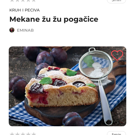
KRUH I PECIVA
Mekane žu žu pogačice
EMINAB



5min