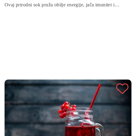
Ovaj prirodni sok pruža obilje energije, jača imunitet i
poboljšava probavu, zahvaljujući hranjivim tvarima iz svježeg
voća i meda. Jednostavan je za pripremu, a idealan za početak
dana ili kao zdravu užinu. Isprobajte ovaj ukusni sok za
zdravlje i hidrataciju!