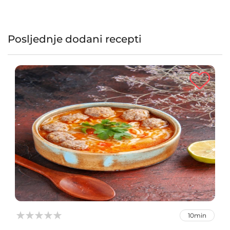
Posljednje dodani recepti



10min