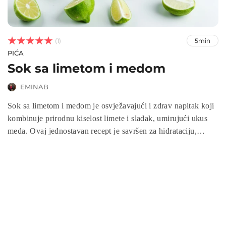



(1)
5min
PIĆA
Sok sa limetom i medom
EMINAB
Sok sa limetom i medom je osvježavajući i zdrav napitak koji
kombinuje prirodnu kiselost limete i sladak, umirujući ukus
meda. Ovaj jednostavan recept je savršen za hidrataciju,
jačanje imunog sistema i poboljšanje varenje. Brzo se
priprema, a idealan je za sve koji traže prirodne načine za
osvježenje i detoksikaciju. U samo nekoliko minuta, možete
uživati u ukusu bogatom vitaminom C i antioksidansima!