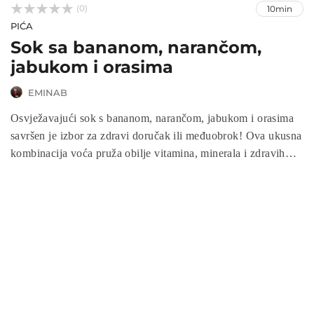



(0)
10min
PIĆA
Sok sa bananom, narančom,
jabukom i orasima
EMINAB
Osvježavajući sok s bananom, narančom, jabukom i orasima
savršen je izbor za zdravi doručak ili međuobrok! Ova ukusna
kombinacija voća pruža obilje vitamina, minerala i zdravih
masti, dok orašasti plodovi dodaju bogatstvo okusa i
hranjivost. Jednostavan za pripremu, ovaj sok ne samo da
osvježava, već i jača imunitet i energizira. Uživajte u
savršenom napitku koji će zadovoljiti vašu potrebu za slatkim,
a istovremeno podržati vaše zdravlje!