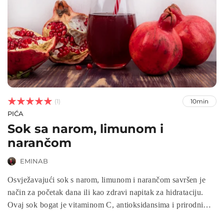



(1)
10min
PIĆA
Sok sa narom, limunom i
narančom
EMINAB
Osvježavajući sok s narom, limunom i narančom savršen je
način za početak dana ili kao zdravi napitak za hidrataciju.
Ovaj sok bogat je vitaminom C, antioksidansima i prirodnim
šećerima koji podržavaju imunitet, zdravlje srca i kože.