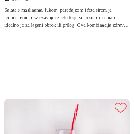
Salata s maslinama, lukom, paradajzom i feta sirom je
jednostavno, osvježavajuće jelo koje se brzo priprema i
idealno je za lagani obrok ili prilog. Ova kombinacija zdravih
sastojaka poput maslina, feta sira, crvenog luka i paradajza
pruža bogatstvo okusa, a ujedno i nutritivnu vrijednost.