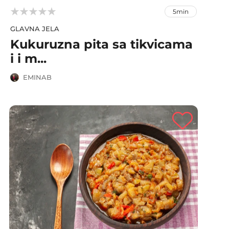



5min
GLAVNA JELA
Kukuruzna pita sa tikvicama
i i m...
EMINAB