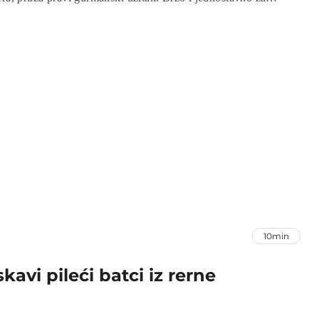
a obiteljske obroke, zimske večeri ili kao glavno jelo na
, naučit ćete kako pripremiti savršen pikantni gulaš koji će
narske želje.
10min
avi pileći batci iz rerne