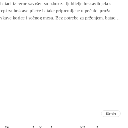
ataci iz rerne savršen su izbor za ljubitelje hrskavih jela s
pt za hrskave pileće batake pripremljene u pećnici pruža
skave korice i sočnog mesa. Bez potrebe za prženjem, bataci
sa, a njihova priprema je jednostavna i brza. Ako ste u potrazi
o ukusnim obrokom, pohovani hrskavi pileći bataci iz rerne bit
obitelj ili posebnu priliku.
10min