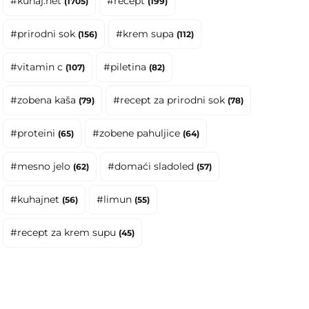
#kuhaj.net
#recept
(1705)
(199)
#prirodni sok
#krem supa
(156)
(112)
#vitamin c
#piletina
(107)
(82)
#zobena kaša
#recept za prirodni sok
(79)
(78)
#proteini
#zobene pahuljice
(65)
(64)
#mesno jelo
#domaći sladoled
(62)
(57)
#kuhajnet
#limun
(56)
(55)
#recept za krem supu
(45)