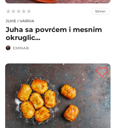



10min
JUHE I VARIVA
Juha sa povrćem i mesnim
okruglic...
EMINAB