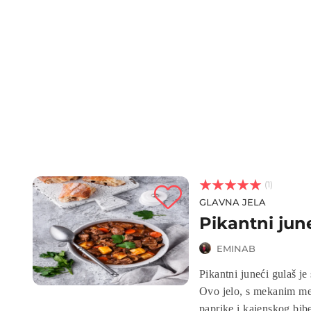



(1)
GLAVNA JELA
Pikantni jun
EMINAB
Pikantni juneći gulaš je
Ovo jelo, s mekanim me
paprike i kajenskog bib