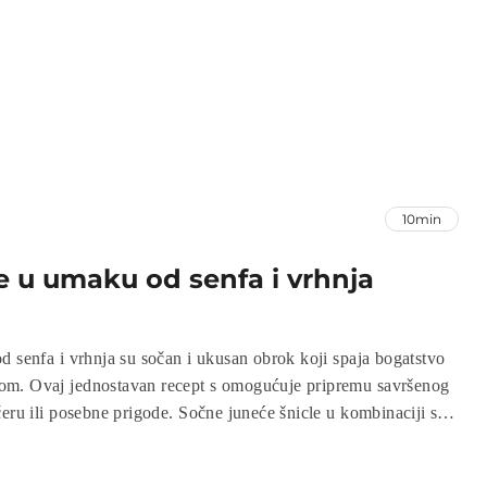
10min
e u umaku od senfa i vrhnja
d senfa i vrhnja su sočan i ukusan obrok koji spaja bogatstvo
ostavan recept s omogućuje pripremu savršenog
posebne prigode. Sočne juneće šnicle u kombinaciji s
a donose bogate okuse koji će oduševiti sve ljubitelje mesa.
 uživajte u odličnom jelu!