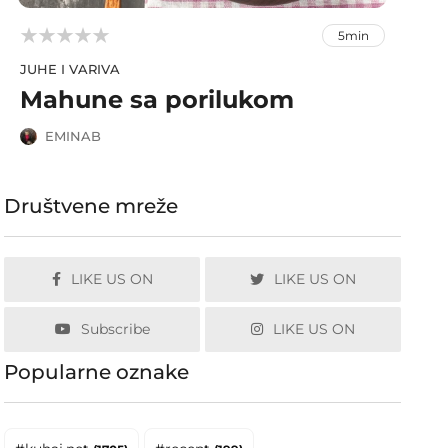



5min
JUHE I VARIVA
Mahune sa porilukom
EMINAB
Društvene mreže
LIKE US ON
LIKE US ON
Subscribe
LIKE US ON
Popularne oznake