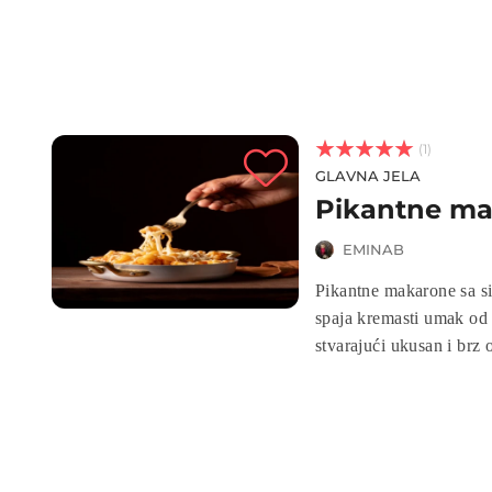



(1)
GLAVNA JELA
Pikantne ma
EMINAB
Pikantne makarone sa si
spaja kremasti umak od s
stvarajući ukusan i brz
a bogatstvo sireva i zač
u kremastim i začinjeni