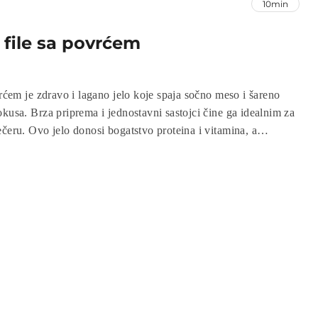
10min
 file sa povrćem
vrćem je zdravo i lagano jelo koje spaja sočno meso i šareno
kusa. Brza priprema i jednostavni sastojci čine ga idealnim za
čeru. Ovo jelo donosi bogatstvo proteina i vitamina, a
o i hranjivo. Savršen izbor za sve koji žele uživati u ukusnom,
m obroku.