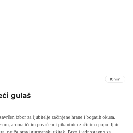
10min
eći gulaš
 savršen izbor za ljubitelje začinjene hrane i bogatih okusa.
som, aromatičnim povrćem i pikantnim začinima poput ljute
era, pruža pravi gurmanski užitak. Brzo i jednostavno za