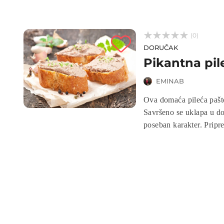



(0)
DORUČAK
Pikantna pil
EMINAB
Ova domaća pileća pašte
Savršeno se uklapa u do
poseban karakter. Pripr