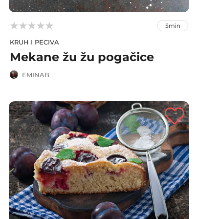



5min
KRUH I PECIVA
Mekane žu žu pogačice
EMINAB