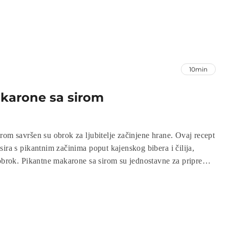
10min
karone sa sirom
rom savršen su obrok za ljubitelje začinjene hrane. Ovaj recept
ira s pikantnim začinima poput kajenskog bibera i čilija,
 obrok. Pikantne makarone sa sirom su jednostavne za pripremu,
ina pruža nezaboravan okus. Idealne su za sve koji žele uživati
m jelima!