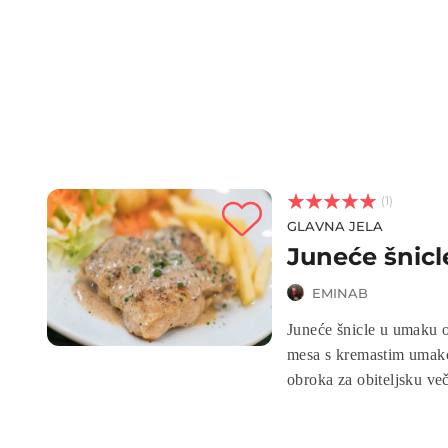



(1)
GLAVNA JELA
Juneće šnicl
EMINAB
Juneće šnicle u umaku o
mesa s kremastim umakom. Ovaj jedn
obroka za obiteljsku večeru ili 
umakom od senfa i vrhnj
Isprobajte ovaj recept i