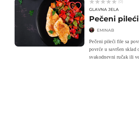



(0)
GLAVNA JELA
Pečeni pileći
EMINAB
Pečeni pileći file sa po
povrće u savršen sklad o
svakodnevni ručak ili ve
istovremeno ostaje lagan
domaćem i balansirano