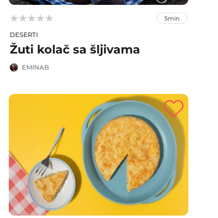



5min
DESERTI
Žuti kolač sa šljivama
EMINAB