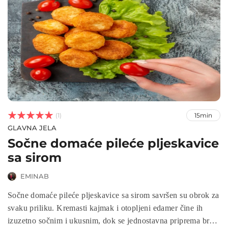



(1)
15min
GLAVNA JELA
Sočne domaće pileće pljeskavice
sa sirom
EMINAB
Sočne domaće pileće pljeskavice sa sirom savršen su obrok za
svaku priliku. Kremasti kajmak i otopljeni edamer čine ih
izuzetno sočnim i ukusnim, dok se jednostavna priprema brzo