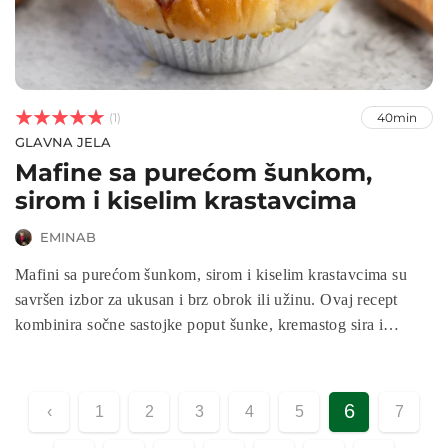



(1)
40min
GLAVNA JELA
Mafine sa purećom šunkom,
sirom i kiselim krastavcima
EMINAB
Mafini sa purećom šunkom, sirom i kiselim krastavcima su
savršen izbor za ukusan i brz obrok ili užinu. Ovaj recept
kombinira sočne sastojke poput šunke, kremastog sira i
osvježavajućih kiselih krastavaca, stvarajući ukusne mafine
koji su idealni za svaku priliku. Brzo se pripremaju, a mogu se
poslužiti za doručak, užinu ili čak kao užina na putu. Otkrijte
6
‹
1
2
3
4
5
7
jednostavan način za uživanje u hranjivim i ukusnim mafina!