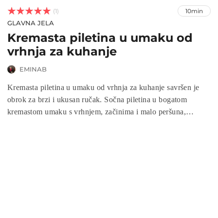



(1)
10min
GLAVNA JELA
Kremasta piletina u umaku od
vrhnja za kuhanje
EMINAB
Kremasta piletina u umaku od vrhnja za kuhanje savršen je
obrok za brzi i ukusan ručak. Sočna piletina u bogatom
kremastom umaku s vrhnjem, začinima i malo peršuna,
idealna je za obiteljsku večeru ili posebne prilike. Ovaj
jednostavan recept zahtijeva minimalno vrijeme pripreme, a
rezultat je jelo koje će oduševiti svakog ljubitelja pilećih jela.