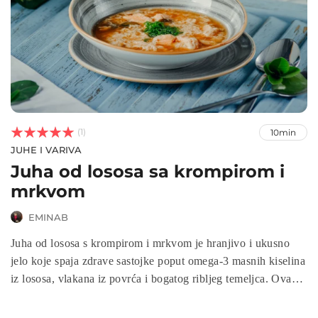



(1)
10min
JUHE I VARIVA
Juha od lososa sa krompirom i
mrkvom
EMINAB
Juha od lososa s krompirom i mrkvom je hranjivo i ukusno
jelo koje spaja zdrave sastojke poput omega-3 masnih kiselina
iz lososa, vlakana iz povrća i bogatog ribljeg temeljca. Ova
kremasta juha savršen je izbor za lagani, ali hranjiv obrok,
idealan za hladnije dane. Priprema je jednostavna, a rezultat je