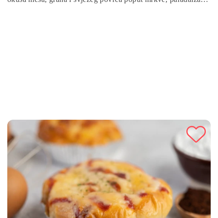
celera, stvarajući nutritivno uravnotežen obrok bogat
proteinima, vlaknima, vitaminima i mineralima. Lako se
priprema, a uz dodatak začina i lovorovog lista, svaki zalogaj
donosi pravo kulinarsko zadovoljstvo. Idealno za obiteljski
ručak ili večeru, ovo jelo pruža bogatstvo hranjivih tvari i
dugotrajan osjećaj sitosti.