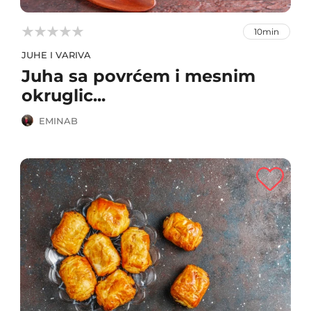



10min
JUHE I VARIVA
Juha sa povrćem i mesnim
okruglic...
EMINAB