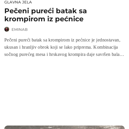
GLAVNA JELA
Pečeni pureći batak sa
krompirom iz pećnice
EMINAB
Pečeni pureći batak sa krompirom iz pećnice je jednostavan,
ukusan i hranljiv obrok koji se lako priprema. Kombinacija
sočnog purećeg mesa i hrskavog krompira daje savršen balans
ukusa i tekstura. Ovaj recept je idealan za porodični ručak ili
večeru, jer je ukusan, zasitan i priprema se u jednoj tepsiji.
Isprobajte ovaj recept za pečene batake i uživajte u mirisnoj i
aromatičnoj hrskavoj delikatesi!