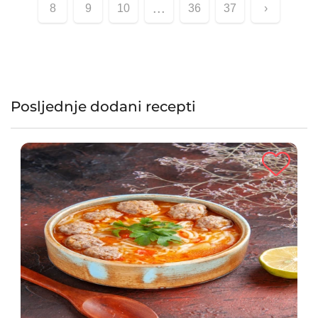
...
8
9
10
36
37
›
Posljednje dodani recepti