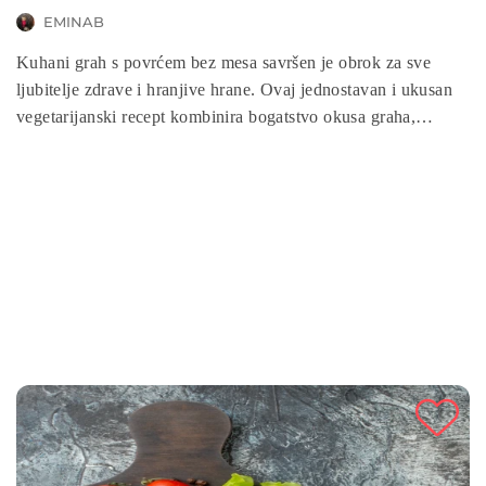
EMINAB
Kuhani grah s povrćem bez mesa savršen je obrok za sve
ljubitelje zdrave i hranjive hrane. Ovaj jednostavan i ukusan
vegetarijanski recept kombinira bogatstvo okusa graha,
svježeg povrća i aromatičnih začina, stvarajući jelo koje je
bogato vlaknima, proteinima i esencijalnim nutrijentima.
Idealno je za vegane, vegetarijance ili sve koji žele uživati u
laganom, a nutritivno bogatom obroku bez mesa.