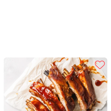
uklapa u svakodnevnu kuhinju. Priprema sočnih domaćih
pljeskavica sa sirom je brza, ukusna i pruža idealnu
kombinaciju hrskave spoljašnosti i mekane unutrašnjosti.