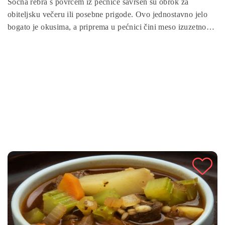
Sočna rebra s povrćem iz pećnice savršen su obrok za
obiteljsku večeru ili posebne prigode. Ovo jednostavno jelo
bogato je okusima, a priprema u pećnici čini meso izuzetno
sočnim. Uz povrće poput krompira, mrkve i luka, ovaj recept
donosi savršen balans proteina, vitamina i minerala. Pečena
rebra s povrćem bit će hit na vašem stolu!