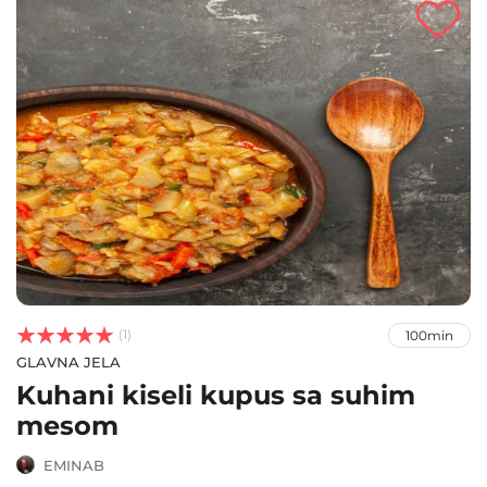



(1)
100min
GLAVNA JELA
Kuhani kiseli kupus sa suhim
mesom
EMINAB