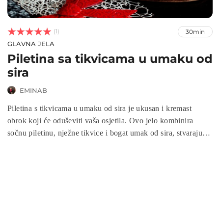



(1)
30min
GLAVNA JELA
Piletina sa tikvicama u umaku od
sira
EMINAB
Piletina s tikvicama u umaku od sira je ukusan i kremast
obrok koji će oduševiti vaša osjetila. Ovo jelo kombinira
sočnu piletinu, nježne tikvice i bogat umak od sira, stvarajući
savršen spoj okusa. Brzo i jednostavno za pripremu, idealno
je za obiteljski ručak ili večeru. Uz nekoliko osnovnih
sastojaka pripremite zdrav i ukusan obrok koji će zadovoljiti
sve ukuse.