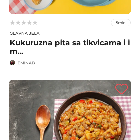



5min
GLAVNA JELA
Kukuruzna pita sa tikvicama i i
m...
EMINAB