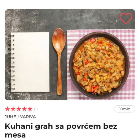



(1)
10min
JUHE I VARIVA
Kuhani grah sa povrćem bez
mesa