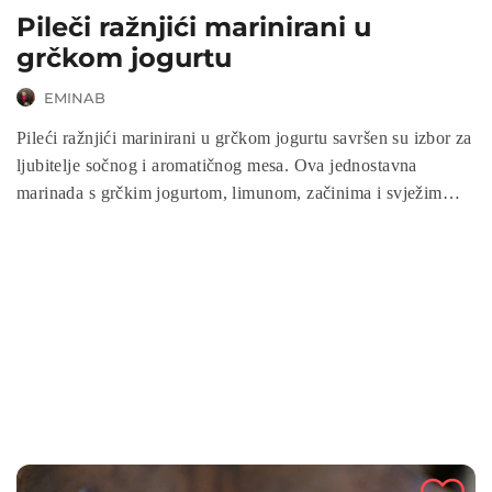
Pileči ražnjići marinirani u
grčkom jogurtu
EMINAB
Pileći ražnjići marinirani u grčkom jogurtu savršen su izbor za
ljubitelje sočnog i aromatičnog mesa. Ova jednostavna
marinada s grčkim jogurtom, limunom, začinima i svježim
biljem čini piletinu nevjerojatno mekanom i punog okusa.
Poslužite ih uz omiljeni prilog i uživajte u savršenom okusu!