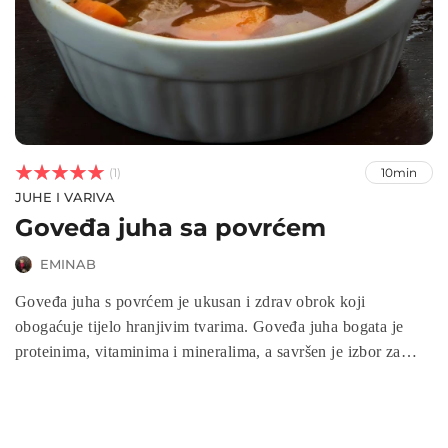



(1)
10min
JUHE I VARIVA
Goveđa juha sa povrćem
EMINAB
Goveđa juha s povrćem je ukusan i zdrav obrok koji
obogaćuje tijelo hranjivim tvarima. Goveđa juha bogata je
proteinima, vitaminima i mineralima, a savršen je izbor za
jačanje imuniteta, poboljšanje probave i održavanje ravnoteže
tekućina u organizmu. S jednostavnim sastojcima poput
goveđeg mesa, povrća i začina, goveđa juha sa povrćem je