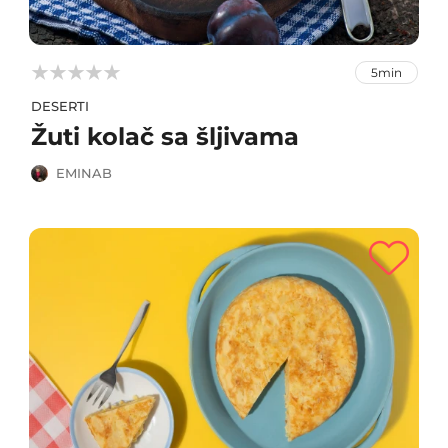



5min
DESERTI
Žuti kolač sa šljivama
EMINAB