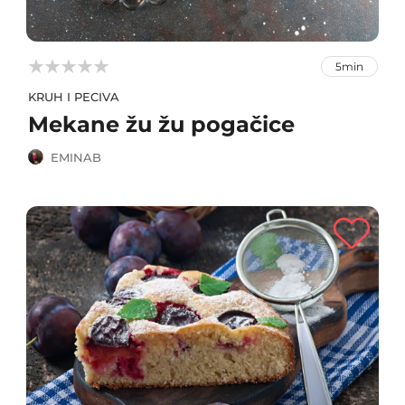



5min
KRUH I PECIVA
Mekane žu žu pogačice
EMINAB