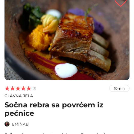



(1)
10min
GLAVNA JELA
Sočna rebra sa povrćem iz
pećnice
EMINAB