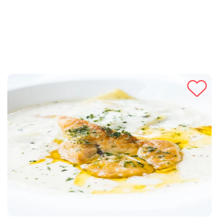
idealna za sve koji žele uživati u nutritivno bogatoj juhi koje
pruža energiju i zadovoljstvo. Pripremite ovu hranjivu goveđu
juhu sa povrćem i uživajte u njenim blagotvornim svojstvima!