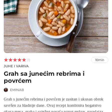



(1)
10min
JUHE I VARIVA
Grah sa junećim rebrima i
povrćem
EMINAB
Grah s junećim rebrima i povrćem je zasitan i ukusan obrok
savršen za hladnije dane. Ovaj recept kombinira bogatstvo
okusa mesa, graha i svježeg povrća poput mrkve, paradaiza i