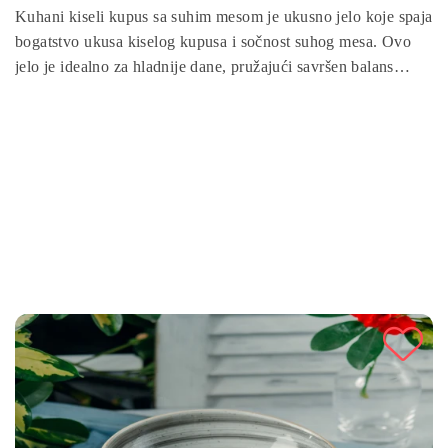
Kuhani kiseli kupus sa suhim mesom je ukusno jelo koje spaja
bogatstvo ukusa kiselog kupusa i sočnost suhog mesa. Ovo
jelo je idealno za hladnije dane, pružajući savršen balans
između zdravog povrća, mesa i začina. Brzo i jednostavno se
priprema, a uz dodatak krompira i mrkve, postaje potpuni
obrok koji će obradovati sve ljubitelje domaće kuhinje.
Isprobajte ovaj recept i uživajte u mirisnom i ukusnom jelu
koje je i hranjivo i zasitno!