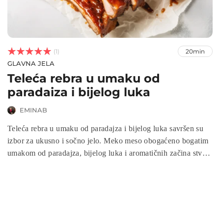



(1)
20min
GLAVNA JELA
Teleća rebra u umaku od
paradaiza i bijelog luka
EMINAB
Teleća rebra u umaku od paradajza i bijelog luka savršen su
izbor za ukusno i sočno jelo. Meko meso obogaćeno bogatim
umakom od paradajza, bijelog luka i aromatičnih začina stvara
savršen spoj okusa. Ovaj recept je jednostavan za pripremu, a
pečenje u pećnici čini meso izuzetno mekanim i punim okusa.
Idealno za obiteljski obrok, ovo jelo možete poslužiti uz
prilog po želji, kao što su pire krompir, riža ili povrće.